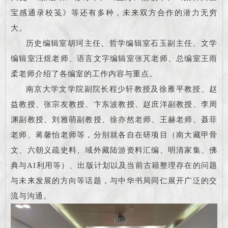
宝感通录校笺》等还有多种，未来双方合作的潜力无穷
大。
历史编辑室胡珂主任、哲学编辑室石玉副主任、文学
编辑室汪煜老师、语言文字编辑室张芃老师、总编室王雨
柔老师介绍了各编室的工作内容与重点。
南京大学文学院副院长程少轩教授及徐雁平教授、赵
益教授、张宗友教授、卞东波教授、赵庶洋副教授、李周
渊副教授、刘雅萌副教授、徐亦然老师、王赫老师、聂菲
老师、蒋馨怡老师等，分别就各自在研项目（南大藏甲骨
文、六朝义疏史料、域外藏陆游资料汇编、明清家集、佛
典与AI利用等）、出版计划以及当前古籍整理存在的问题
与未来发展的方向等话题，与中华书局同仁展开广泛的交
流与沟通。