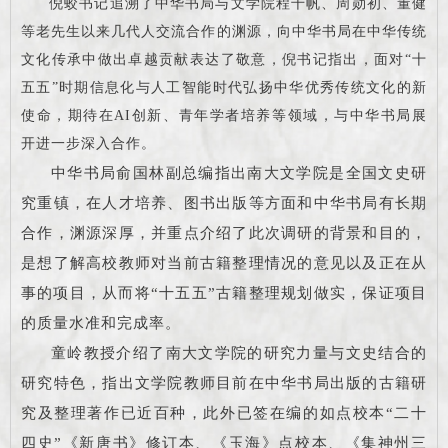
倪蛟书记追溯了中华书局与文学院程千帆、周勋初、董健
等老先生以来几代人交流合作的渊源，向中华书局在中华传统
文化传承中做出卓越贡献表达了敬意，倪书记指出，面对“十
五五”时期信息化与人工智能时代弘扬中华优秀传统文化的新
使命，期待在AI创新、青年学者培养等领域，与中华书局展
开进一步深入合作。
中华书局俞国林副总编指出南大文学院是全国文史研
究重镇，在人才培养、图书出版等方面和中华书局有长期
合作，渊源深厚，并重点介绍了此次调研的背景和目的，
是想了解高校教师对当前古籍整理情况的意见以及正在从
事的项目，从而将“十五五”古籍整理规划做实，保证项目
的质量水准和完成率。
童岭教授介绍了南大文学院的研究力量与文史结合的
研究特色，指出文学院教师目前在中华书局出版的古籍研
究及整理著作已近百种，此外已签在编的如点校本“二十
四史”《新唐书》修订本、《玉海》点校本、《集神州三