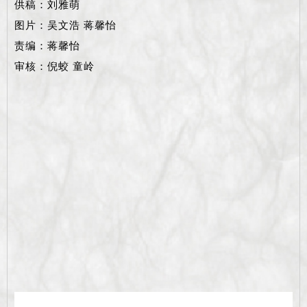
供稿：刘雅萌
图片：吴文浩 蒋馨怡
责编：蒋馨怡
审核：倪蛟 童岭