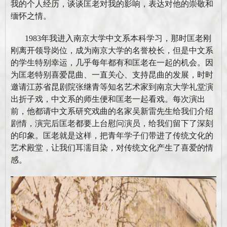
我的个人经历，谈谈匡老对我的影响，表达对他的崇敬和
缅怀之情。
1983
年我进入南京大学中文系本科学习，那时匡老刚
刚离开领导岗位，成为南京大学的名誉校长，但是中文系
的学生特别幸运，几乎每年都有和匡老在一起的机会。因
为匡老特别喜爱昆曲、一直关心、支持昆曲的发展，时时
邀请江苏省昆剧院张继青等知名艺术家到南京大学礼堂演
出折子戏，中文系的师生便和匡老一起看戏。每次演出
前，他都请中文系研究戏曲的名家吴新雷先生给我们介绍
剧情，演完后匡老都要上台慰问演员，给我们留下了深刻
的印象。匡老就是这样，把青年学子们带进了传统文化的
艺术殿堂，让我们耳濡目染，对传统文化产生了喜爱的情
感。