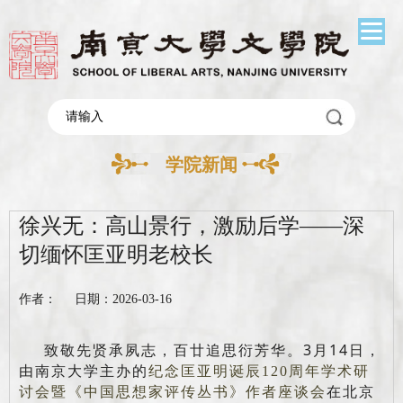
学院新闻
徐兴无：高山景行，激励后学——深
切缅怀匡亚明老校长
作者： 日期：2026-03-16
致敬先贤承夙志，百廿追思衍芳华。3月14日，
由南京大学主办的
纪念
匡亚明诞辰120周年学术研
在北京
讨会暨《中国思想家评传丛书》作者座谈会