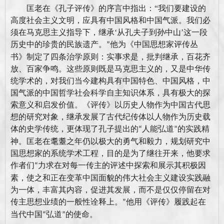
匡老在《孔子评传》的序言中指出：
“
我们要建设的
高度社会主义文明，应具有中国风格和中国气派。我们必
须在马克思主义指导下，继承
‘
从孔夫子到孙中山
’
这一段
历史中的珍贵的民族遗产。
他为《中国思想家评传丛
”
书》制定了四条治学原则：实事求是，批判继承，百花齐
放、百家争鸣。这些原则既是马克思主义的，又是中华传
统学术的，对我们当今建构具有中国特色、中国风格，中
国气派的中国哲学社会科学自主知识体系，具有极大的探
索意义和启发价值。《评传》以历史人物作为中国古代思
想的研究对象，继承发展了古代纪传体以人物作为历史载
体的史学传统，更体现了孔子提出的
人能弘道
的实践精
“
”
神。匡老在耄耋之年仍以极大的勇气和毅力，规划研究中
国思想家的系统学术工程，目的是为了继往开来，他要求
作者们
力求在对每一传主的评述中探索和展示其积极因
“
素，使之和正在变革中国面貌的伟大社会主义建设实践融
为一体，丰富其内容，促进其发展，而不是仅仅停留在对
传主思想业绩的一般性诠释上。
他用《评传》履践起在
”
当代中国
弘道
的使命。
“
”