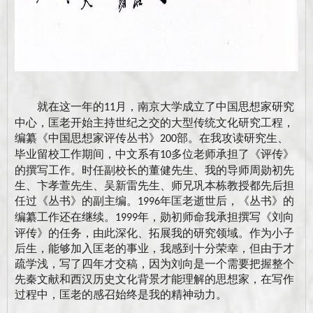
就在这一年的
月，南京大学成立了中国思想家研究
11
中心，匡老开始主持世纪之交的大型传统文化研究工程，
编纂《中国思想家评传丛书》
部。在我攻读研究生、
200
毕业留校工作期间，中文系有
多位老师承担了《评传》
10
的撰写工作。时任副校长的董健先生、我的导师周勋初先
生、卞孝萱先生、吴新雷先生、师兄巩本栋教授都先后担
任过《丛书》的副主编。
年匡老逝世后，《丛书》的
1996
编纂工作还在继续。
年，勋初师命我承担撰写《刘向
1999
评传》的任务，由此深化、拓展我的研究领域。作为小子
后生，能够加入匡老的事业，我感到十分荣幸，但由于才
疏学浅，写了四年才交稿，因为刘向是一个需要把握整个
先秦文献和西汉历史文化背景才能理解的思想家，在写作
过程中，匡老的感召始终是我的精神动力。