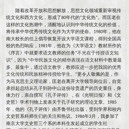
随着改革开放和思想解放，思想文化领域重新审视传
统文化和西方文化，形成了
年代的
文化热
。而匡老在
80
“
”
这样的文化热潮中，清醒地认识到中华传统文化的价值，
将传承中华优秀传统文化作为大学的使命。
年，他在
1980
南大校长的任上倡导恢复开设大学语文课程，得到全国高
校的热烈响应，
年，他在为《大学语文》教材所作的
1981
《序言》中就要求语文教师的任务
不光在于传授语文知
“
识
，因为
中华民族文化的精华表现在语文材料中数量最
”
“
多、最集中，通过语文教学，教师应进一步把我国的优秀
文化传统和民族精神传授给学生。
更令人敬佩的是，作
”
为马克思主义理论家，匡老在离开大学领导岗位后，自觉
承担起总结从孔子到孙中山这份珍贵遗产的历史重任，身
体力行，亲自撰写《孔子评传》，在《光明日报》和《文
史哲》学术刊物上发表关于孔子研究的理论文章。
1985
年，他的《孔子评传》由齐鲁书社出版，受到学界和校内
文史哲系科师生们的关注和热议。
年
月，我参加了
1986
3
南京大学文史哲三个系的本科生发起成立的学生社