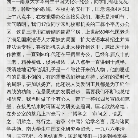
团
南京大学本科生中国文化研究会，同学们都想见见
——
匡老，聆听他的教诲。在校办的安排下，匡老选择
月
日
4
5
上午八点半，在校党委办公室接见我们。那天是清明节，
天气晴朗，我们
位同学来到校部机关的三栋小平房办公
17
区。这是三排用红砖砌的简易平房，上世纪
年代匡老为
60
了满足国家法语人才紧缺的局面，扩大法语本科招生并筹
建法语专科，将校部机关从北大楼迁到这里，腾出房子用
作教室，一直到
年代还在平房里办公。已经年届八十的
80
匡老，精神矍铄，谈兴极浓，从八点半一直讲到十点半。
我清楚地记得他说孔子是一个继往开来的人物，他的思想
有的是批不倒的，有的需要我们辨证对待，还有的受时代
的局限，要加以扬弃。他还说人类发明工具都是为了延伸
四肢的功能，但是思想的发展进步，需要我们不断地总结
和研究。我当时做了个有心人，带了一整张四尺宣纸和笔
墨，在接见结束时请匡老为研究会题词。匡老欣然命笔，
在办公室的茶几上挥毫写下：
博学之，审问之，慎思
“
之，明辨之、笃行之。右录《中庸》治学名言，愿与诸同
学共勉。南大学生中国文化研究会留念，一九八六年清
明，匡亚明
。会见结束后，匡老和我们一起来到桃李盛
”