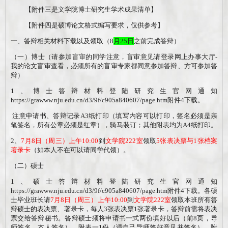
【附件三是文学院博士研究生学术成果清单】
【附件四是硕博论文格式编写要求，仅供参考】
一、答辩相关材料下载以及领取（
8
月
25
日
之前完成答辩）
（一）博士（请参加盲审的同学注意，盲审意见请登录网上办事大厅
-
我的
论文盲审
查看，必须所有的盲审专家都同意参加答辩、方可参加答
辩）
1
、博士答辩材料登陆研究生官网通知
https://grawww.nju.edu.cn/d3/9f/c905a840607/page.htm
附件4下载。
注意申请书、答辩记录
A3
纸打印（填写内容可以打印，签名必须是亲
笔签名，所有公章必须是红章），骑马装订；其他附表均为
A4
纸打印。
2
、
7
月
8
日（周
三
）上午
10
:00
到
文学院
222
室
领取
5
张表决票与
1
张档案
著录卡
（
如本人不在可以请同学代领
）。
（二）硕士
1
、硕士答辩材料登陆研究生官网通知
https://grawww.nju.edu.cn/d3/9f/c905a840607/page.htm
附件4下载。各硕
士毕业班长请
7
月
8
日（周
三
）上午
10
:00
到
文学院
222
室
领取本班所有答
辩硕士的表决票
、
著录卡，每人
3
张表决票
1
张著录卡，答辩前需将表决
票交给答辩秘书。答辩硕士须将申请书一式两份填好以后（前
8
页，导
师签名，本人签名）、附表一
1
份（请自己导师签好意见并签名）、附