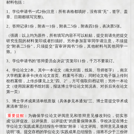
材料包括：
1
、学位申请书一式
2
份
(
注意：所有表格都填好，没有填
"
无
"
，签字、盖
章、日期都填写完整
)
。
2
、答辩记录
1
份，附表一
1
份，附表二
5
份，附表四
1
份，表决票
5
张。
（强调：以上均为原件，所有填写内容不可以粘贴，提交前请先把提交
研究生院的材料复印或者扫描好。另外参加盲审同学请注意，不须提
交
"
附表二
5
份
"
，只须提交
"
盲审评阅书
"3
份，其他材料与其他同学一
致。）
3
、学位申请书的
"
答辩委员会决议
"
页复印
11
份，千万不要装订。
4
、学位论文
2本。其中一本论文（南大封面，线装、导师签字），南京
大学档案著录卡
(
夹在论文首页、档案号不填
)
，
同时论文电子版上传到
校档案馆，上传步骤见上文
"
四
、
2"
，方可领取归档证明；另外一本论
文（使用国家图书馆封面，报送博士学位论文简况表、对折后夹在论文
第一页）
5
、博士学术成果清单纸质版（具体参见本通知
"
三
、博士需提交学术成
果清单
"
部分）
重要提醒
：为确保学位论文评阅意见和答辩意见修改到位，切实形
成“以评促改、以评保质、以评提优”的质量保障体系，学校决定在博士
学位论文/实践成果总结报告中增加“附录：论文评阅、答辩意见及修改
说明”项。提交存档的学位论文/实践成果总结报告，须将不少于三份评