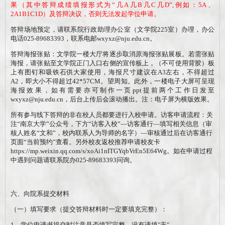
果
（
其中答辩成绩填报形式为
“几A几B几C几D”,例如：5A、
2A1B1C1D
）
及
答辩决议
，
否则无法发起学位申请
。
答辩场地预定，请联系院行政助理办公室（文学院
225室）办理，办公
电话
025-
89683393
，
联系电邮
wxyxz@nju.edu.cn
。
答辩海报张贴：文学院一楼大厅将逐步取消原海报张贴展板。若需张贴
海报，请张贴至文学院正门入口右侧的宣传板上，（不可使用背胶）板
上有图钉和吸铁石供大家使用，海报尺寸建议在
A3左右，不得超过
A2，即大小不得超过42*57CM。望周知。此外，一楼电子大屏可呈现
海报效果，如有需要亦可制作一页ppt提前两个工作日发至
wxyxz@nju.edu.cn，后台上传后会滚动播出。注：电子屏为横版效果。
所有参与线下答辩的非在校人员都要进行入校申请。访客申请流程：关
注
“南京大学”公众号，下方“访客入校”—访客通行—填写相关信息（审
核人姓名“文和”，校内联系人为
导师
的名字）
—审核通过后在访客通行
页面“当前预约”查看
。
另外
校友返校推荐申请校友卡
https://mp.weixin.qq.com/s/xoAi1nITGYqbVrEn5E64Wg
。如在申请过程
中遇到问题请联系院办
025-89683393问询。
六、向院系提交材料
（一）填写要求（提交答辩材料时一定要填充完整）：
1
、学位申请书提交时注意是否填写完整，没有请填
"
无
"
。