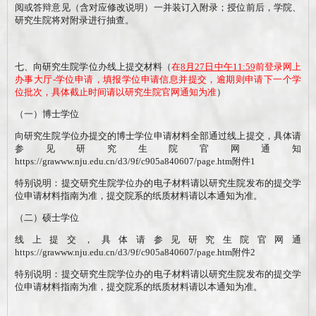
阅或答辩意见（含对应修改说明）一并装订入附录；授位前后，学院、
研究生院将对附录进行抽查。
七、向研究生院学位办线上提交材料（
在
8月27日中午11:59
前
登录
网上
办事大厅
-学位申请
，填报学位申请信息并提交，逾期则申请下一个学
位批次，具体截止时间请以研究生院官网通知为准
）
（一）博士学位
向研究生院学位办提交的博士学位申请材料全部通过线上提交，具体请
参见研究生院官网通知
https://grawww.nju.edu.cn/d3/9f/c905a840607/page.htm
附件1
特别说明：提交研究生院学位办的电子材料请以研究生院发布的提交学
位申请材料指南为准，提交院系的纸质材料请以本通知为准。
（二）硕士学位
线上提交，具体请参见研究生院官网通
https://grawww.nju.edu.cn/d3/9f/c905a840607/page.htm
附件2
特别说明：提交研究生院学位办的电子材料请以研究生院发布的提交学
位申请材料指南为准，提交院系的纸质材料请以本通知为准。