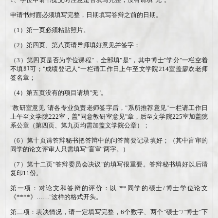
申请书封面必须填写完整，日期填写答辩之前的日期。
（
1
）第一页必须粘贴照片。
（
2
）第四页、第八页请导师填好意见并签字；
（
3
）第四页是否为学位课程
"
，全部填
"
是
"
，其中博士
"
学分
"
一栏空着
不填即可；
"
成绩登记人
"
一栏请工作日上午至文学院
214室盖廖欢老师
签名章；
（
4
）第五页没有的项目请填
"
无
"
。
"
教研室意见
"
请各专业负责老师签字后，
"
系所推荐意见
"
一栏请工作日
上午至文学院
222室，盖
"
同意教研室意见
"
章，后至文学院
225室加盖院
系公章（第四页、第
九
页均需加盖文学院公章）；
（
6
）第十页请答辩秘书把答辩中的问答简要记录填好；（其中盲审的
同学的论文评审人只需填写
"
盲审
"
两字。）
（
7
）第十二页
"
答辩委员会决议
"
的填写很重要。答辩秘书填好以后请
复印
11
份。
第一项：对论文和答辩的评价：以
"**
同学的硕士
/
博士学位论文
《
****
》
……
"
这样的格式开头。
第二项：表决情况，请一定填写完整，
6
个数字、两个
"
硕士
"/"
博士
"
下