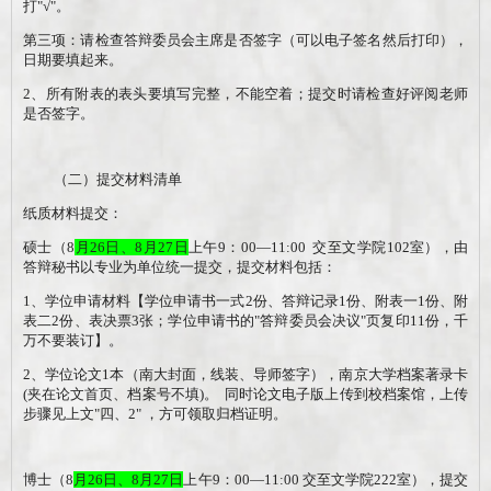
打
"
√
"
。
第三项：请检查答辩委员会主席是否签字（可以电子签名然后打印），
日期要填起来。
2
、所有附表的表头要填写完整，不能空着；提交时请检查好评阅老师
是否签字。
（二）提交材料清单
纸质材料提交：
硕士（
8
月
26
日
、
8月27日
上午
9
：
00—11:00
交至
文学院
102
室），由
答辩秘书以专业为单位统一提交，提交材料包括：
1
、学位申请材料【学位申请书一式
2
份、答辩记录
1
份、附表一
1
份、附
表二
2
份、表决票
3
张；学位申请书的
"
答辩委员会决议
"
页复印
11
份，千
万不要装订】。
2
、学位论文
1
本（南大封面，线装、导师签字），南京大学档案著录卡
(
夹在论文首页、档案号不填
)
。
同时论文电子版上传到校档案馆，上传
步骤见上文
"
四
、
2"
，方可领取归档证明。
博士（
8
月
26
日
、
8月27日
上午
9
：
00—11:00
交至
文学院
222
室），提交