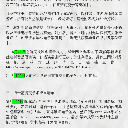
表二
2
份（填好表头即可），在答辩前交于答辩秘书。
注意申请书、答辩记录
A3
纸打印（填写内容可以打印，签名必须是亲笔
签名，所有公章必须是红章），骑马装订；其他附表均为
A4
纸打印。
二、核对学籍系统信息：请登录网上办事大厅，核对姓名拼音是否正确
以及毕业电子学历照片有无。如姓名拼音不正确，则无法获得英文版毕
业证书。如果没有毕业电子学历照片，则无法获得毕业证书以及学位证
书。
1
、
8
月
25
日
之前完成姓名拼音核对，登录网上办事大厅
-我的学籍查看
姓名拼音是否有误，如错误请进行更改，并保存提交。具体上网核对路
径以及核对规则请点击链接查看：
https://chin.nju.edu.cn//tzgg/yjs/20210429/i199164.html
2、
8
月
25
日
之前
登录学信网查看毕业电子学历照片有无。
三、博士需提交学术成果清单。
请
8
月
25
日
前填写附件三博士学术成果清单（发文题目、期刊名称、期
刊类别、发表时间、是否一
作
），注意所有列入该清单的成果的作者单
位必须署名
"
南京大学
"
，获得导师电子签名，然后仍以
excel
表格形式发
至邮箱：
fabiaolunwen5699@sina.com
。请以
"
学术成果
"
作为邮件主题，
以
"
学号
+
姓名
+学术成果
"
作为附件名称。