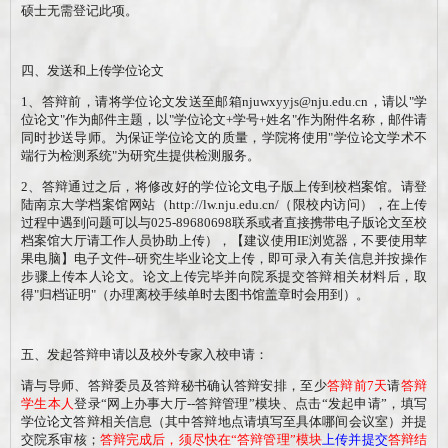
硕士无需登记此项。
四、发送和上传学位论文
1
、答辩前，请将学位论文发送至邮箱
njuwxyyjs@nju.edu.cn，请以
"
学
位论文
"
作为邮件主题，以
"
学位论文
+
学号
+
姓名
"
作为附件名称，邮件请
同时抄送导师。为保证学位论文的质量，学院将使用
"
学位论文学术不
端行为检测系统
"
为研究生提供检测服务。
2
、答辩通过之后，将修改好的学位论文电子版上传到校档案馆。请登
陆南京大学档案馆网站（
http://lw.nju.edu.cn/
（限校内访问），在上传
过程中遇到问题可以与025-
89680698
联系或者直接携带电子版论文至校
档案馆大厅请工作人员协助上传），【建议使用
IE
浏览器，不要使用苹
果电脑】电子文件
--
研究生毕业论文上传，即可录入有关信息并按操作
步骤上传本人论文。论文上传完毕并向院系提交答辩相关材料后，取
得
"
归档证明
"
（办理离校手续单时去图书馆盖章时会用到）。
五、
发起答辩申请以及校外专家入校申请：
请与导师、答辩委员及答辩
秘书
确认答辩安排，
至少
答辩前
7天
请
答辩
学生
本人
登录
“网上办事大厅--答辩管理”模块、点击“发起申请”，填写
学位论文答辩相关信息
（
其中答辩地点请填写至具体哪间会议室
）
并提
交院系审核；
答辩完成后，须
尽快
在
“答辩管理”模块
上传
并提交
答辩结