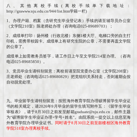
八、其他离校手续
(离校手续单下载地址：
http://grawww.nju.edu.cn/944/list.htm
学籍一栏
)
1
、办理户籍、档案（含研究生毕业登记表）手续的请至辅导员办公室
（
文学院
210
室
）
陈
老师处办理（咨询电话
025-89689703
）
；
2
、成绩单打印：扬州楼（行政北楼）东侧
1
楼大厅、电梯口旁的自主打
印机，需携带校园卡。成绩单上有研究生院的公章，不需要再盖文学院
的公章了。
成绩单上如需教务员签字，请工作日上午至文学院
214室办理。（咨询
电话
025-89685850
）。
3
、党员毕业生请特别留意：离校前请至院党委办公室（
文学院
208
室）
庄老师处（咨询电话
025-89680829
）把党组织关系转走，否则逾期会按
自动脱党处理。
九、毕业留学生请特别留意：按照海外教育学院办理硕博留学生毕业证
书的相关规定，请
20
26
年
9
月
毕业的留学生填写附件五：《留学生毕业
审核表》，请于
8
月
3
0
日
之前发至邮箱
graduate@nju.edu.cn，邮件主题
为“硕博留学生毕业证办理+学号+姓名”。由院系统一提交以上信息至海
外教育学院办理毕业证书。
同时请于
8
月
3
0
日
之前至鼓楼校区海外教育
学院
518室办理离校手续。