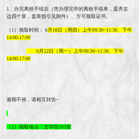
1、
办完离校手续后（凭办理完毕的离校手续单
，
盖齐左
边四
个章
，
盖章指引见附件
）
、
方可领取证书。
（1）
领取时间：
6
月
18
日（周
四
）
上午
09:30
~
11
:
30、下午
14:00-17:00
6月22日（周一）上午09:30
~
11
:
30、下午
14:00-17:00
逾期不候，请相互转告
~
（2）
领取地点：
文学院
103室