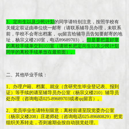
3、定向生以及少民计划
的同学请特别注意，按照学校有
关规定双证由单位统一邮寄（请联系
辅导员
办理，未联系
前，学校不会寄出档案，
qq留言给
辅导员
告知要邮寄的地
址，杨宗义楼
210室，电话89689703）。
但是要把盖好章
的离校手续单交到
103
室（请班长把定向生以及少民计划
同学的离校手续单放在最前面
）。
二
、
其他毕业手续
：
1、办理户籍、档案、就业（含研究生毕业登记表、报到
证）等手续的请至辅导员办公室（杨宗义楼210）
辅导员
处办理（咨询电话
025-89689703或者qq留言）。
2、党员毕业生请特别留意：离校前请至院党委办公室
（杨宗义楼208）庄老师处（咨询电话025-89680829）把党
组织关系转走，否则逾期会按自动脱党处理。