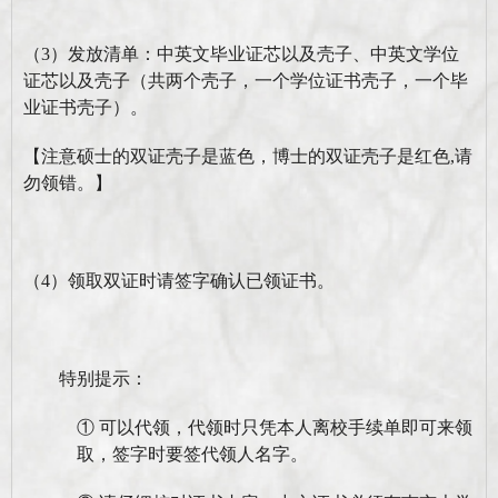
（
3）发放清单：中英文毕业证芯以及壳子、中英文学位
证芯以及壳子（
共
两个壳子，一个学位证书壳子，一个
毕
业
证书壳子）。
【注意硕士的双证壳子是蓝色，博士的双证壳子是红色
,
请
勿领错。】
（
4
）
领取双证时请签字确认已领证书。
特别提示：
①
可以代领，代领时只凭本人离校手续单即可来领
取，签字时要签代领人名字。