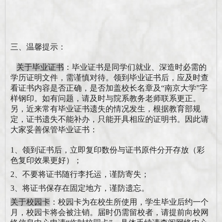
三、温馨提示：
关于毕业证书
：
毕业证书是同学们就业、深造时必需的
学历证明文件，需谨慎对待。领到毕业证书后，应及时查
看证书内容是否正确，是否加盖校长名章及
“南京大学”字
样钢印。如有问题，请及时与院系教务老师联系更正。
另，近来常有毕业证书遗失的情况发生，根据教育部规
定，证书遗失不能补办，只能开具相应的证明书。因此请
大家妥善保管毕业证书：
1、领到证书后，立即复印数份与证书原件分开存放（彩
色复印效果更好）；
2、不要将证书随行李托运，谨防寄失；
3、将证书保存在固定地方，谨防遗忘。
关于校园卡
：
校园卡为在校生所使用，学生毕业后约一个
月，校园卡将会被注销。届时仍需留校者，请提前向校网