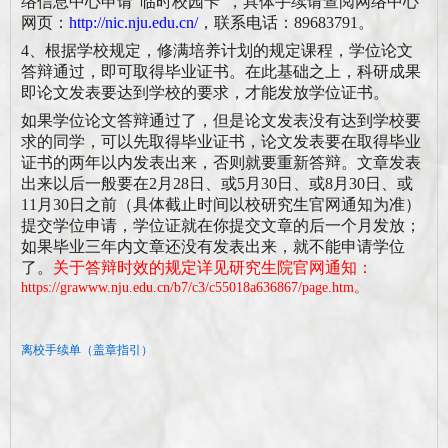
络信息中心申请
“临时校园卡”，具体手续请查阅网络中心
网页：
http://nic.nju.edu.cn/
，联系电话：
89683791。
4、根据学校规定，修满培养计划的规定课程，学位论文
答辩通过，即可取得毕业证书。在此基础之上，科研成果
即论文发表要达到学校的要求，才能发放学位证书。
如果学位论文答辩通过了，但是论文发表没有达到学校要
求的同学，可以先取得毕业证书，论文发表要在取得毕业
证书的两年以内发表出来，否则就要重新答辩。文章发表
出来以后
一般
要在
2月28日、或5月30日、或8月30日、或
11月30日之前
（
具体截止时间以校研究生官网通知为准
）
提交
学位申请
，学位证就在你提交文章的后一个月发放；
如果毕业三年内文章还没有发表出来，就不能申请学位
了。
关于答辩时效的规定详见研究生院官网通知：
https://grawww.nju.edu.cn/b7/c3/c55018a636867/page.htm
。
离校手续单（盖章指引）