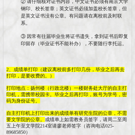
②
请仔细核对证书内容，
中文证书必须有南京大学
钢印、校长签章；英文证书必须加盖校长签章，但
是英文证书没有公章。
有问题请在离校前及时联
系。
③
因常有往届毕业生将证书遗失，拿到证书后即复
印留存（毕业证书不能补办），不要随行李托运。
2、成绩单打印（建议离校前多打印几份，毕业之后
再
去
打印
，是要收费的。）
打印地点：扬州楼（行政北楼）一楼财务处大厅的自主打
印机，需携带校园卡。
毕业之后再打印，账号为学号，密
码为身份证号。
自主打印机上打印出来的成绩单有研究生院的公章，不需
要文学院的公章。
成绩单上如需教务员签字，请周二至周
五上午至文学院
214
室请
廖
老师签字
（咨询电话
025-
89685850）