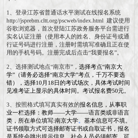
1、登录江苏省普通话水平测试在线报名系统
http://jsprebm.cltt.org/pscweb/index.html 建议使用
谷歌浏览
器
，首次登陆江苏政务服务平台需进行
实名认证注册（使用本人的姓名、身份证号或通
行证号码进行注册，注册时需填写准确且正在使
用
的手机号码。注册完成后点击“我要报名
”。
2、选择测试地点“南京市”，
选择考点“南京大
学”（请务必选择“南京大学”考点，千万不要选
错）
，选择10月18日的考试场次，具体考试时间
见准考证上显示的具体时间。考试报名费50元。
3、按照格式填写真实有效的
报名信息，
从事职
业一栏选择：教师——大学——语言类或非语言
类，所在单位填写:南
京大学
。
基本信息可不填。
证书领取方式可选择邮寄证书或自取证书，报名
是系统会跳出提示信息，社会人员必须邮寄，可