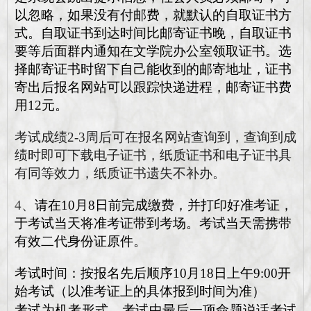
以忽略，如果没有付邮费，就默认的自取证书方
式。自取证书到达时间比邮寄证书晚，自取证书
要等后面群内通知在文学院办公室领取证书。选
择邮寄证书时留下自己能收到的邮寄地址，证书
寄出后报名网站可以跟踪快递进程，邮寄证书
费
用12元。
考试成绩
2-3周后可在报名网站
查询到，查询到成
绩时即可下载电子证书
，
纸质证书和电子证书具
有同等效力
，
纸质证书遗失不补办。
4、
请在
10月8日前完成缴费，并打印好准考证
，
于考试当天将准考证带到考场。考试当天需携带
有效二代身份证原件。
考试时间：
按报名先后顺序10月18日上午9:00开
始考试（以准考证上的具体报到时间为准）
考试为机考形式，考试中最后一项命题说话考试